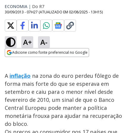
ECONOMIA
|
Do R7
30/09/2013 - 07H27
(ATUALIZADO EM
02/08/2025 - 13H15
)
A+
A-
Adicione como fonte preferencial no Google
Opens in new window
A
inflação
na zona do euro perdeu fôlego de
forma mais forte do que se esperava em
setembro e caiu para o menor nível desde
fevereiro de 2010, um sinal de que o Banco
Central Europeu pode manter a política
monetária frouxa para ajudar na recuperação
do bloco.
Os preços ao consumidor nos 17 países que