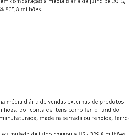
 em comparação à média diária de julho de 2015,
$ 805,8 milhões.
a média diária de vendas externas de produtos
lhões, por conta de itens como ferro fundido,
anufaturada, madeira serrada ou fendida, ferro-
 acumulado de julho chegou a US$ 329,8 milhões,