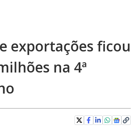
e exportações ficou
milhões na 4ª
ho