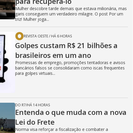
para recuperá-lo
Mulher descobre tarde demais que estava milionária, mas
garis conseguem um verdadeiro milagre. O post Por um
triz! Mulher joga...
REVISTA OESTE
/
HÁ 6 HORAS
Golpes custam R$ 21 bilhões a
brasileiros em um ano
Promessas de emprego, promoções tentadoras e avisos
bancários falsos se consolidaram como iscas frequentes
para golpes virtuais...
DO R7
/
HÁ 14 HORAS
Entenda o que muda com a nova
Lei do Frete
Norma visa reforçar a fiscalização e combater a