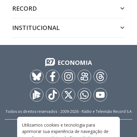
RECORD
INSTITUCIONAL
ECONOMIA
Todos os direitos reservados - 2009-
2026
- Rádio e Televisão Record S.A
Utilizamos cookies e tecnologia para
CARREIRA
FALE CONOSCO
PRIVACIDADE
aprimorar sua experiência de navegação de
TERMOS E CONDIÇÕES DE USO