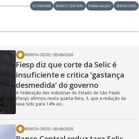
ECONOMIA
BANCO CENTRAL
PARALISAÇÃO
SERVIDORES
REVISTA OESTE
/
05/08/2026
Fiesp diz que corte da Selic é
insuficiente e critica ‘gastança
desmedida’ do governo
A Federação das Indústrias do Estado de São Paulo
(Fiesp) afirmou nesta quarta-feira, 5, que a redução da
taxa Selic para 14% ao...
REVISTA OESTE
/
05/08/2026
Banco Central reduz taxa Selic