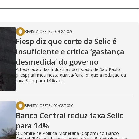
REVISTA OESTE
/
05/08/2026
Fiesp diz que corte da Selic é
insuficiente e critica ‘gastança
desmedida’ do governo
A Federação das Indústrias do Estado de São Paulo
(Fiesp) afirmou nesta quarta-feira, 5, que a redução da
taxa Selic para 14% ao...
REVISTA OESTE
/
05/08/2026
Banco Central reduz taxa Selic
para 14%
O Comitê de Política Monetária (Copom) do Banco
Central (BC) decidiu nesta quarta-feira, 5, reduzir a taxa