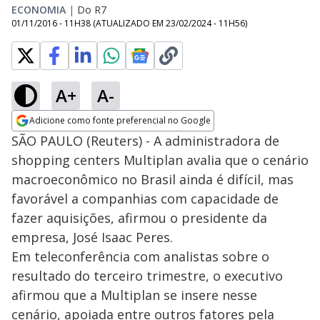
ECONOMIA
|
Do R7
01/11/2016 - 11H38
(ATUALIZADO EM
23/02/2024 - 11H56
)
A+
A-
Adicione como fonte preferencial no Google
Opens in new window
SÃO PAULO (Reuters) - A administradora de
shopping centers Multiplan avalia que o cenário
macroeconômico no Brasil ainda é difícil, mas
favorável a companhias com capacidade de
fazer aquisições, afirmou o presidente da
empresa, José Isaac Peres.
Em teleconferência com analistas sobre o
resultado do terceiro trimestre, o executivo
afirmou que a Multiplan se insere nesse
cenário, apoiada entre outros fatores pela