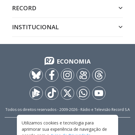
RECORD
INSTITUCIONAL
ECONOMIA
Todos os direitos reservados - 2009-
2026
- Rádio e Televisão Record S.A
Utilizamos cookies e tecnologia para
CARREIRA
FALE CONOSCO
PRIVACIDADE
aprimorar sua experiência de navegação de
TERMOS E CONDIÇÕES DE USO