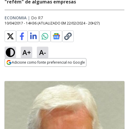
"refém" de algumas empresas
ECONOMIA
|
Do R7
10/04/2017 - 14H36
(ATUALIZADO EM
22/02/2024 - 20H27
)
A+
A-
Adicione como fonte preferencial no Google
Opens in new window