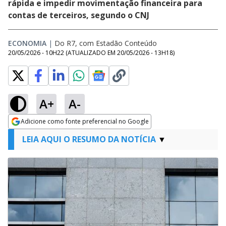
rápida e impedir movimentação financeira para
contas de terceiros, segundo o CNJ
ECONOMIA
|
Do R7, com Estadão Conteúdo
20/05/2026 - 10H22
(ATUALIZADO EM
20/05/2026 - 13H18
)
A+
A-
Adicione como fonte preferencial no Google
Opens in new window
LEIA AQUI O RESUMO DA NOTÍCIA