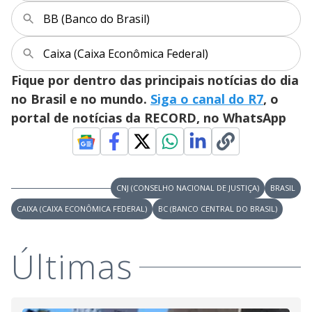
V
u
d
BB (Banco do Brasil)
o
i
Caixa (Caixa Econômica Federal)
Fique por dentro das principais notícias do dia
d
no Brasil e no mundo.
Siga o canal do R7
, o
portal de notícias da RECORD, no WhatsApp
e
o
CNJ (CONSELHO NACIONAL DE JUSTIÇA)
BRASIL
CAIXA (CAIXA ECONÔMICA FEDERAL)
BC (BANCO CENTRAL DO BRASIL)
Últimas