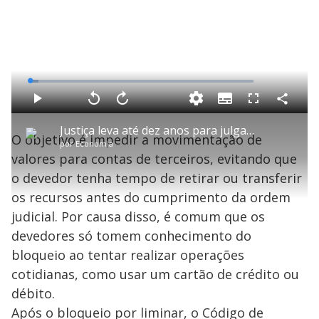
L
o
a
S
d
u
C
P
V
A
P
F
e
b
o
l
o
v
u
d
t
m
a
l
a
l
:
Justiça leva até dez anos para julgar homicídios e casos prescrevem no Brasil
i
p
y
t
n
l
3
O objetivo é impedir a movimentação de
t
a
a
ç
s
.
por
Economia
l
r
r
a
c
8
e
t
1
r
l
r
3
valores para contas de terceiros, evitando que
s
i
0
1
e
%
l
s
0
e
h
o devedor tenha tempo de retirar ou transferir
e
s
n
a
g
e
r
u
g
os recursos antes do cumprimento da ordem
n
u
a
d
n
o
d
judicial. Por causa disso, é comum que os
s
o
s
devedores só tomem conhecimento do
y
bloqueio ao tentar realizar operações
cotidianas, como usar um cartão de crédito ou
M
V
u
d
débito.
o
Após o bloqueio por liminar, o Código de