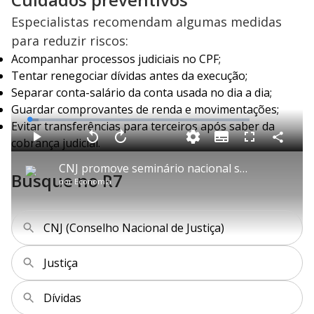
Especialistas recomendam algumas medidas
para reduzir riscos:
Acompanhar processos judiciais no CPF;
Tentar renegociar dívidas antes da execução;
Separar conta-salário da conta usada no dia a dia;
Guardar comprovantes de renda e movimentações;
L
Evitar transferências para terceiros após saber da
o
a
S
cobrança judicial.
d
u
C
P
V
A
P
F
e
b
o
l
o
v
u
d
t
m
a
l
a
l
:
CNJ promove seminário nacional sobre Justiça itinerante e cidadania
i
p
y
t
n
l
4
Busque no R7
t
a
a
ç
s
.
por
Economia
l
r
r
a
c
0
e
t
1
r
l
r
5
s
i
0
1
e
%
l
s
0
e
h
e
s
n
a
g
e
r
CNJ (Conselho Nacional de Justiça)
u
g
n
u
a
d
n
o
d
s
o
Justiça
s
y
Dívidas
M