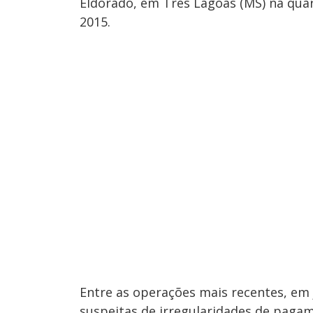
Eldorado, em Três Lagoas (MS) na quar
2015.
Entre as operações mais recentes, em
suspeitas de irregularidades de paga