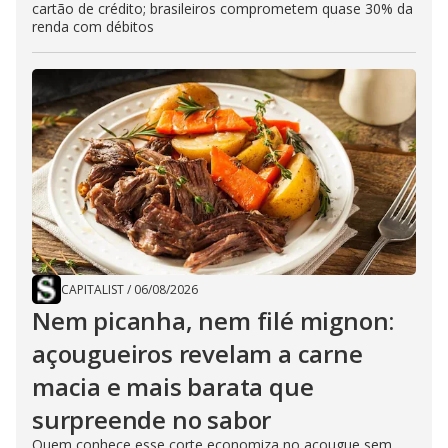
cartão de crédito; brasileiros comprometem quase 30% da
renda com débitos
CAPITALIST
/
06/08/2026
Nem picanha, nem filé mignon:
açougueiros revelam a carne
macia e mais barata que
surpreende no sabor
Quem conhece esse corte economiza no açougue sem