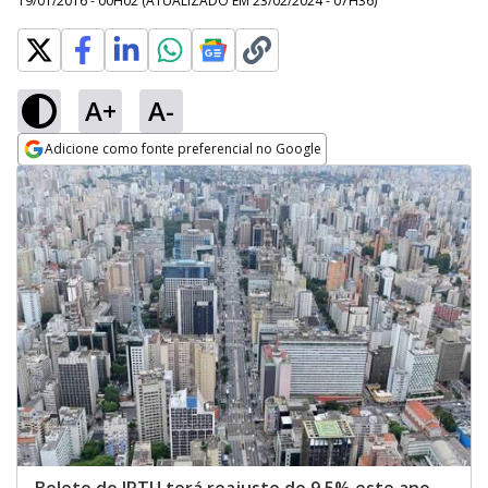
19/01/2016 - 00H02
(ATUALIZADO EM
23/02/2024 - 07H36
)
A+
A-
Adicione como fonte preferencial no Google
Opens in new window
Boleto do IPTU terá reajuste de 9,5% este ano