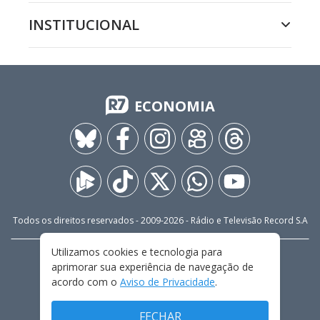
INSTITUCIONAL
ECONOMIA
Todos os direitos reservados - 2009-
2026
- Rádio e Televisão Record S.A
Utilizamos cookies e tecnologia para
CARREIRA
FALE CONOSCO
PRIVACIDADE
aprimorar sua experiência de navegação de
TERMOS E CONDIÇÕES DE USO
acordo com o
Aviso de Privacidade
.
FECHAR