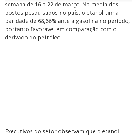
n
u
a
semana de 16 a 22 de março. Na média dos
d
n
o
d
s
o
postos pesquisados no país, o etanol tinha
s
paridade de 68,66% ante a gasolina no período,
y
portanto favorável em comparação com o
M
derivado do petróleo.
V
u
d
o
i
d
e
o
Executivos do setor observam que o etanol