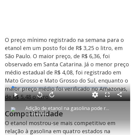
O preço mínimo registrado na semana para o
etanol em um posto foi de R$ 3,25 o litro, em
São Paulo. O maior preço, de R$ 6,36, foi
observado em Santa Catarina. Já o menor preço
médio estadual de R$ 4,08, foi registrado em
Mato Grosso e Mato Grosso do Sul, enquanto o
maior preço médio foi verificado no Amazonas,
L
o
a
de R$ 5,48 o litro.
d
C
P
V
A
P
F
e
o
l
o
v
u
d
m
a
l
a
l
:
Adição de etanol na gasolina pode reduzir preços para o consumidor, segundo economista
p
y
t
n
l
3
Competitividade
a
a
ç
s
.
por
Economia
r
r
a
c
6
t
1
r
l
r
4
i
0
1
e
O etanol mostrou-se mais competitivo em
%
l
s
0
e
h
e
s
n
a
relação à gasolina em quatro estados na
g
e
r
u
g