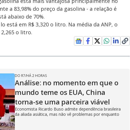
gasolina está mais vantajosa principalmente no
te a 83,98% do preço da gasolina - a relação é
stá abaixo de 70%.
o está em R$ 3,320 o litro. Na média da ANP, o
,265 o litro.
DO R7
/
HÁ 2 HORAS
Análise: no momento em que o
mundo teme os EUA, China
torna-se uma parceira viável
Economista Ricardo Buso admite dependência brasileira
da aliada asiática, mas não vê problemas por enquanto