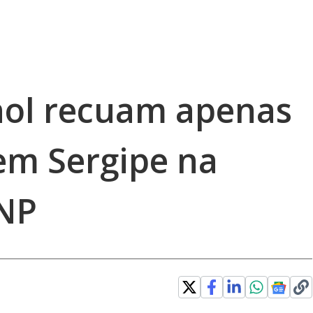
nol recuam apenas
em Sergipe na
ANP