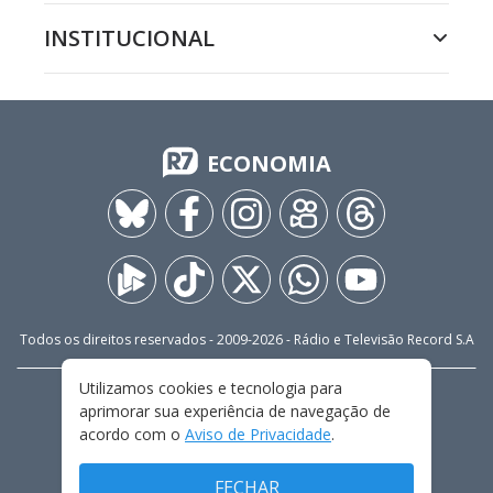
INSTITUCIONAL
ECONOMIA
Todos os direitos reservados - 2009-
2026
- Rádio e Televisão Record S.A
Utilizamos cookies e tecnologia para
CARREIRA
FALE CONOSCO
PRIVACIDADE
aprimorar sua experiência de navegação de
TERMOS E CONDIÇÕES DE USO
acordo com o
Aviso de Privacidade
.
FECHAR