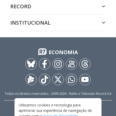
RECORD
INSTITUCIONAL
ECONOMIA
Todos os direitos reservados - 2009-
2026
- Rádio e Televisão Record S.A
Utilizamos cookies e tecnologia para
CARREIRA
FALE CONOSCO
PRIVACIDADE
aprimorar sua experiência de navegação de
TERMOS E CONDIÇÕES DE USO
acordo com o
Aviso de Privacidade
.