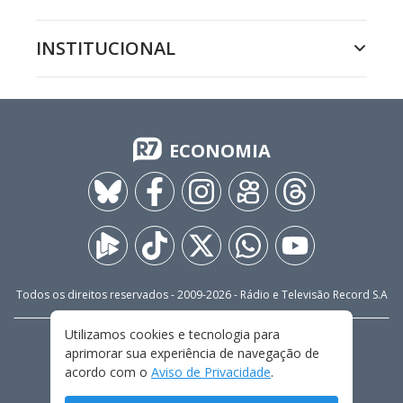
INSTITUCIONAL
ECONOMIA
Todos os direitos reservados - 2009-
2026
- Rádio e Televisão Record S.A
Utilizamos cookies e tecnologia para
CARREIRA
FALE CONOSCO
PRIVACIDADE
aprimorar sua experiência de navegação de
TERMOS E CONDIÇÕES DE USO
acordo com o
Aviso de Privacidade
.