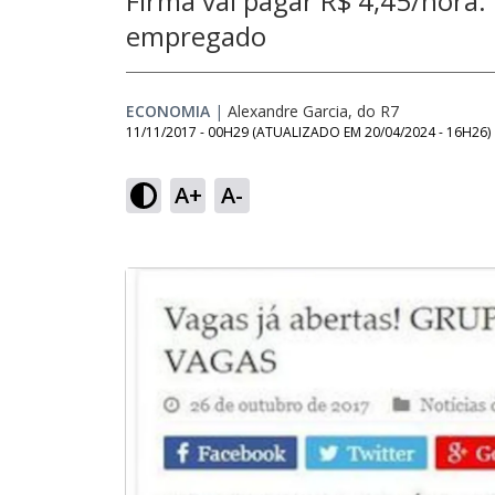
Firma vai pagar R$ 4,45/hora.
empregado
ECONOMIA
|
Alexandre Garcia, do R7
11/11/2017 - 00H29
(ATUALIZADO EM
20/04/2024 - 16H26
)
A+
A-