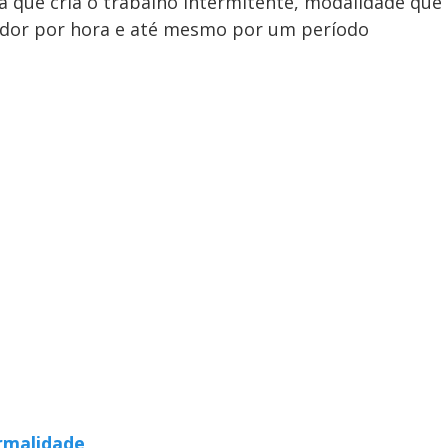
 que cria o trabalho intermitente, modalidade que
ador por hora e até mesmo por um período
rmalidade