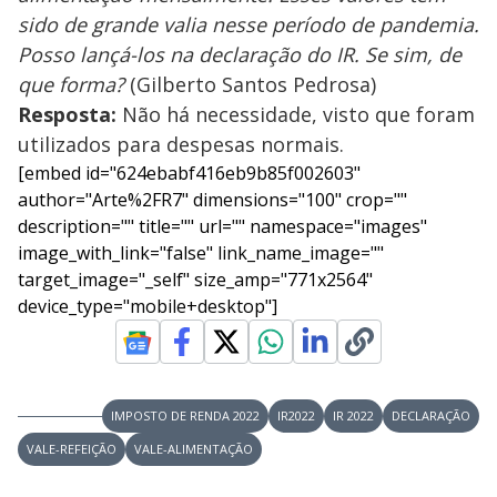
sido de grande valia nesse período de pandemia.
Posso lançá-los na declaração do IR. Se sim, de
que forma?
(Gilberto Santos Pedrosa)
Resposta:
Não há necessidade, visto que foram
utilizados para despesas normais.
[embed id="624ebabf416eb9b85f002603"
author="Arte%2FR7" dimensions="100" crop=""
description="" title="" url="" namespace="images"
image_with_link="false" link_name_image=""
target_image="_self" size_amp="771x2564"
device_type="mobile+desktop"]
IMPOSTO DE RENDA 2022
IR2022
IR 2022
DECLARAÇÃO
VALE-REFEIÇÃO
VALE-ALIMENTAÇÃO