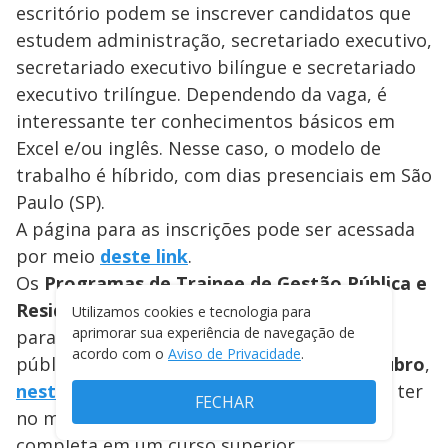
escritório podem se inscrever candidatos que
estudem administração, secretariado executivo,
secretariado executivo bilíngue e secretariado
executivo trilíngue. Dependendo da vaga, é
interessante ter conhecimentos básicos em
Excel e/ou inglês. Nesse caso, o modelo de
trabalho é híbrido, com dias presenciais em São
Paulo (SP).
A página para as inscrições pode ser acessada
por meio
deste link
.
Os
Programas de Trainee de Gestão Pública e
Residências 2024 do Vetor Brasil
, voltados
Utilizamos cookies e tecnologia para
aprimorar sua experiência de navegação de
para a atuação em atividades no serviço
acordo com o
Aviso de Privacidade
.
público, recebem inscrições
até 18 de outubro
,
nesta página
. Para se candidatar, é preciso ter
FECHAR
no mínimo 18 anos de idade e formação
completa em um curso superior