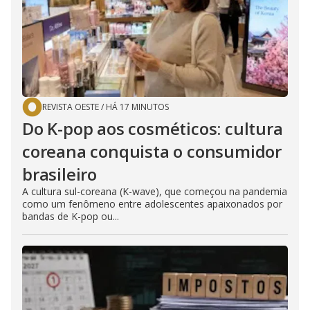
i
d
e
REVISTA OESTE
/
HÁ 17 MINUTOS
Do K-pop aos cosméticos: cultura
o
coreana conquista o consumidor
brasileiro
A cultura sul-coreana (K-wave), que começou na pandemia
como um fenômeno entre adolescentes apaixonados por
bandas de K-pop ou...