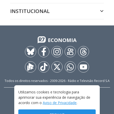
INSTITUCIONAL
ECONOMIA
Todos os direitos reservados - 2009-
2026
- Rádio e Televisão Record S.A
Utilizamos cookies e tecnologia para
CARREIRA
FALE CONOSCO
PRIVACIDADE
aprimorar sua experiência de navegação de
TERMOS E CONDIÇÕES DE USO
acordo com o
Aviso de Privacidade
.