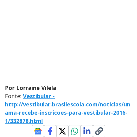
Por Lorraine Vilela
Fonte:
Vestibular -
http://vestibular.brasilescola.com/noticias/un
ama-recebe-inscricoes-para-vestibular-2016-
1/332878.html