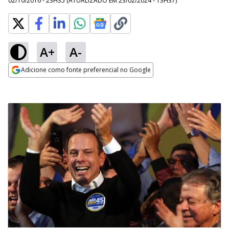
02/10/2016 - 23H35
(ATUALIZADO EM
23/02/2024 - 13H37
)
A+
A-
Adicione como fonte preferencial no Google
Opens in new window