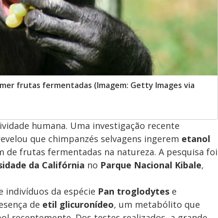
omer frutas fermentadas (Imagem: Getty Images via
ividade humana. Uma investigação recente
evelou que chimpanzés selvagens ingerem
etanol
 de frutas fermentadas na natureza. A pesquisa foi
sidade da Califórnia
no
Parque Nacional Kibale
,
e indivíduos da espécie
Pan troglodytes
e
resença de
etil glicuronídeo
, um metabólito que
ol recentemente. Dos testes realizados, a grande