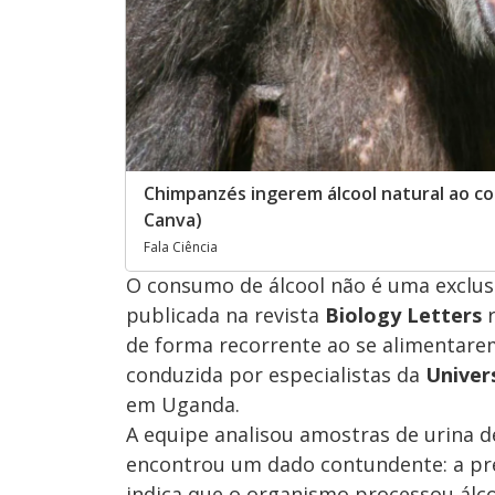
Chimpanzés ingerem álcool natural ao c
Canva)
Fala Ciência
O consumo de álcool não é uma exclus
publicada na revista
Biology Letters
r
de forma recorrente ao se alimentarem
conduzida por especialistas da
Univer
em Uganda.
A equipe analisou amostras de urina d
encontrou um dado contundente: a p
indica que o organismo processou álco