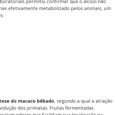
aboratoriais permitiu confirmar que o álcool não
mas efetivamente metabolizado pelos animais, um
s.
tese do macaco bêbado
, segundo a qual a atração
 evolução dos primatas. Frutas fermentadas
exalam odores que facilitam sua localização na