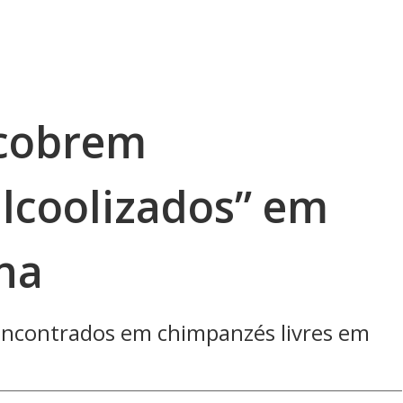
scobrem
lcoolizados” em
ana
encontrados em chimpanzés livres em