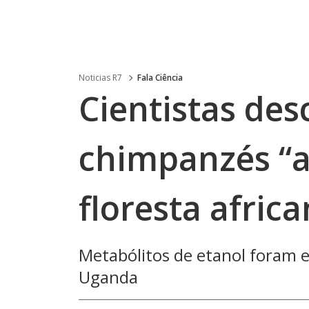
Noticias R7
Fala Ciência
Cientistas de
chimpanzés “a
floresta afric
Metabólitos de etanol foram 
Uganda