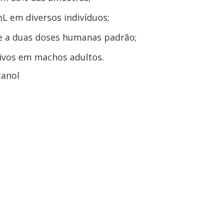
L em diversos indivíduos;
e a duas doses humanas padrão;
tivos em machos adultos.
tanol