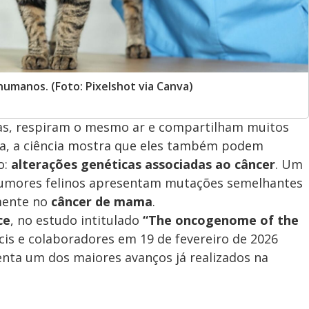
umanos. (Foto: Pixelshot via Canva)
sas, respiram o mesmo ar e compartilham muitos
ra, a ciência mostra que eles também podem
o:
alterações genéticas associadas ao câncer
. Um
 tumores felinos apresentam mutações semelhantes
mente no
câncer de mama
.
ce
, no estudo intitulado
“The oncogenome of the
cis e colaboradores em 19 de fevereiro de 2026
senta um dos maiores avanços já realizados na