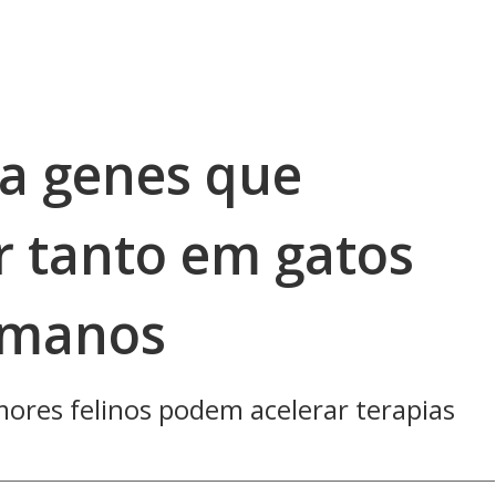
la genes que
 tanto em gatos
umanos
ores felinos podem acelerar terapias