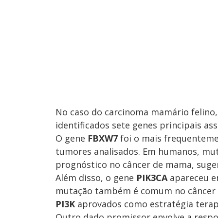
No caso do carcinoma mamário felino
identificados sete genes principais a
O gene
FBXW7
foi o mais frequenteme
tumores analisados. Em humanos, mut
prognóstico no câncer de mama, suger
Além disso, o gene
PIK3CA
apareceu e
mutação também é comum no câncer 
PI3K
aprovados como estratégia terap
Outro dado promissor envolve a respo