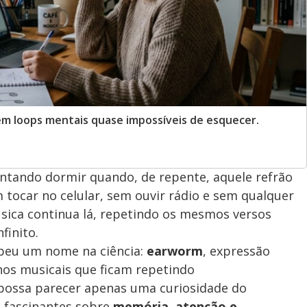
em loops mentais quase impossíveis de esquecer.
entando dormir quando, de repente, aquele refrão
tocar no celular, sem ouvir rádio e sem qualquer
sica continua lá, repetindo os mesmos versos
finito.
beu um nome na ciência:
earworm
, expressão
hos musicais que ficam repetindo
possa parecer apenas uma curiosidade do
s fascinantes sobre
memória, atenção e