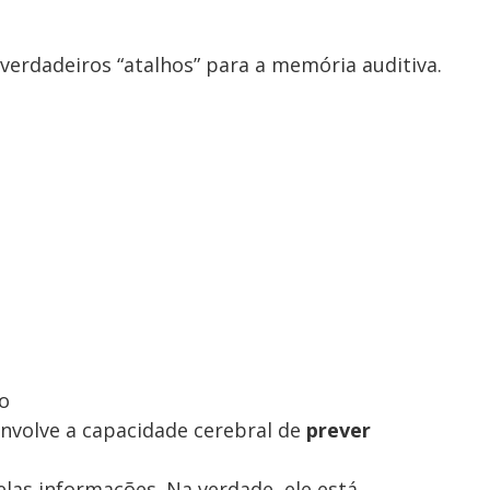
verdadeiros “atalhos” para a memória auditiva.
ro
nvolve a capacidade cerebral de
prever
las informações. Na verdade, ele está