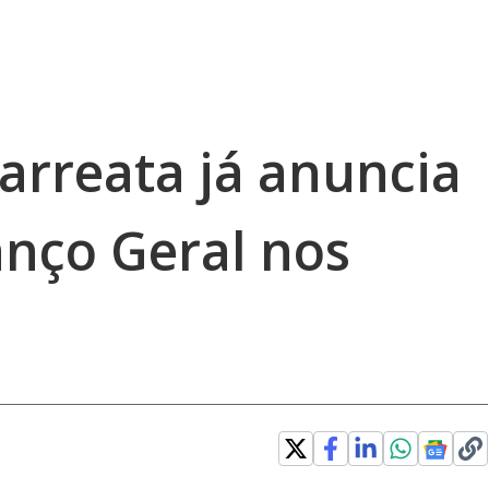
carreata já anuncia
anço Geral nos