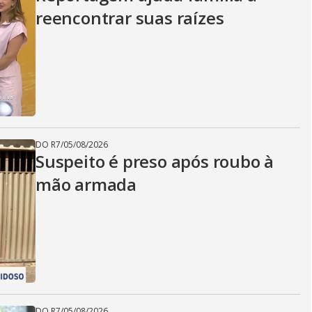
reencontrar suas raízes
DO R7
/
05/08/2026
Suspeito é preso após roubo à
mão armada
DO R7
/
05/08/2026