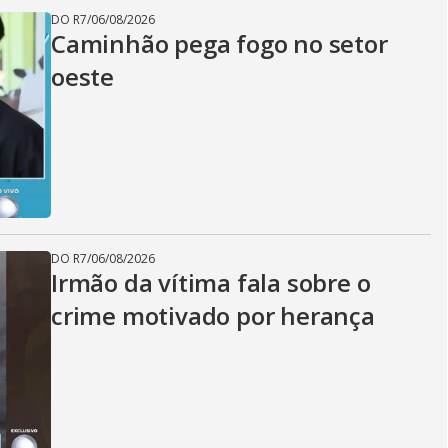
DO R7
/
06/08/2026
Caminhão pega fogo no setor
oeste
DO R7
/
06/08/2026
Irmão da vítima fala sobre o
crime motivado por herança