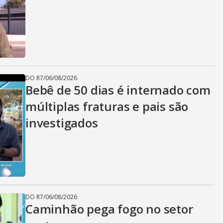
DO R7
/
06/08/2026
Bebê de 50 dias é internado com
múltiplas fraturas e pais são
investigados
DO R7
/
06/08/2026
Caminhão pega fogo no setor