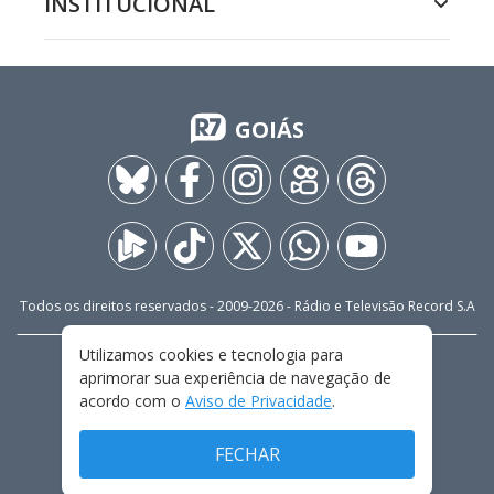
INSTITUCIONAL
GOIÁS
Todos os direitos reservados - 2009-
2026
- Rádio e Televisão Record S.A
Utilizamos cookies e tecnologia para
CARREIRA
FALE CONOSCO
PRIVACIDADE
aprimorar sua experiência de navegação de
TERMOS E CONDIÇÕES DE USO
acordo com o
Aviso de Privacidade
.
FECHAR