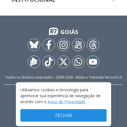
GOIÁS
Todos os direitos reservados - 2009-
2026
- Rádio e Televisão Record S.A
Utilizamos cookies e tecnologia para
CARREIRA
FALE CONOSCO
PRIVACIDADE
aprimorar sua experiência de navegação de
TERMOS E CONDIÇÕES DE USO
acordo com o
Aviso de Privacidade
.
FECHAR