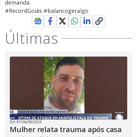
demanda.
#RecordGoiás #balancogeralgo
Últimas
DO R7
/
06/08/2026
Mulher relata trauma após casa