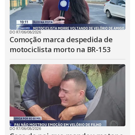
DO R7
/
06/08/2026
Comoção marca despedida de
motociclista morto na BR-153
DO R7
/
06/08/2026