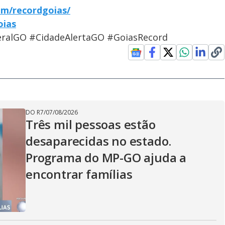
om/recordgoias/
oias
ralGO #CidadeAlertaGO #GoiasRecord
DO R7
/
07/08/2026
Três mil pessoas estão
desaparecidas no estado.
Programa do MP-GO ajuda a
encontrar famílias