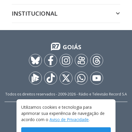
INSTITUCIONAL
GOIÁS
Todos os direitos reservados - 2009-
2026
- Rádio e Televisão Record S.A
Utilizamos cookies e tecnologia para
CARREIRA
FALE CONOSCO
PRIVACIDADE
aprimorar sua experiência de navegação de
TERMOS E CONDIÇÕES DE USO
acordo com o
Aviso de Privacidade
.