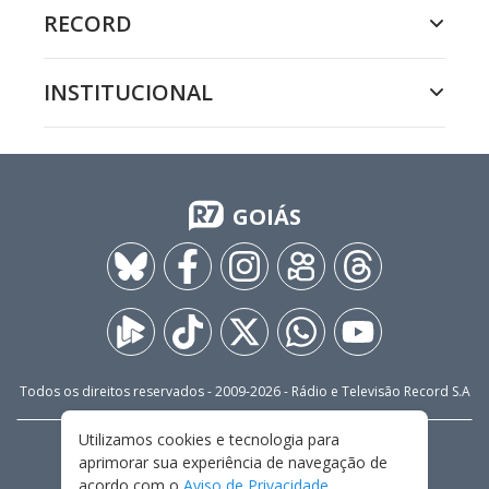
RECORD
INSTITUCIONAL
GOIÁS
Todos os direitos reservados - 2009-
2026
- Rádio e Televisão Record S.A
Utilizamos cookies e tecnologia para
CARREIRA
FALE CONOSCO
PRIVACIDADE
aprimorar sua experiência de navegação de
TERMOS E CONDIÇÕES DE USO
acordo com o
Aviso de Privacidade
.