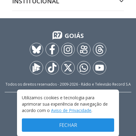
INSTITUCIONAL
GOIÁS
Todos os direitos reservados - 2009-
2026
- Rádio e Televisão Record S.A
Utilizamos cookies e tecnologia para
CARREIRA
FALE CONOSCO
PRIVACIDADE
aprimorar sua experiência de navegação de
TERMOS E CONDIÇÕES DE USO
acordo com o
Aviso de Privacidade
.
FECHAR