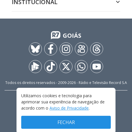
INSTITUCIONAL
GOIÁS
Todos os direitos reservados - 2009-
2026
- Rádio e Televisão Record S.A
Utilizamos cookies e tecnologia para
CARREIRA
FALE CONOSCO
PRIVACIDADE
aprimorar sua experiência de navegação de
TERMOS E CONDIÇÕES DE USO
acordo com o
Aviso de Privacidade
.
FECHAR