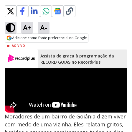
A+
A-
Adicione como fonte preferencial no Google
Opens in new window
AO VIVO
Assista de graça à programação da
RECORD GOIÁS no RecordPlus
Moradores de um bairro de Goiânia dizem viver
com medo de uma vizinha. Eles relatam gritos,