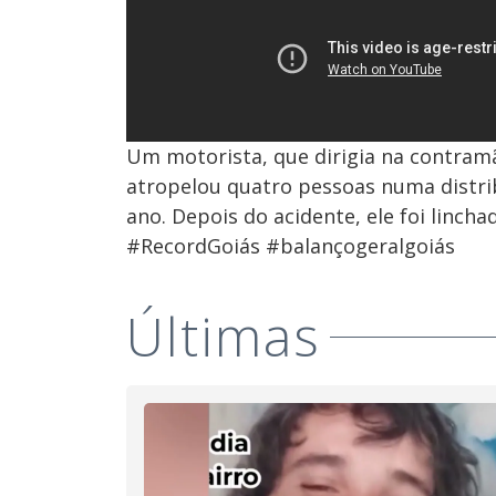
Um motorista, que dirigia na contramã
atropelou quatro pessoas numa distri
ano. Depois do acidente, ele foi linch
#RecordGoiás #balançogeralgoiás
Últimas