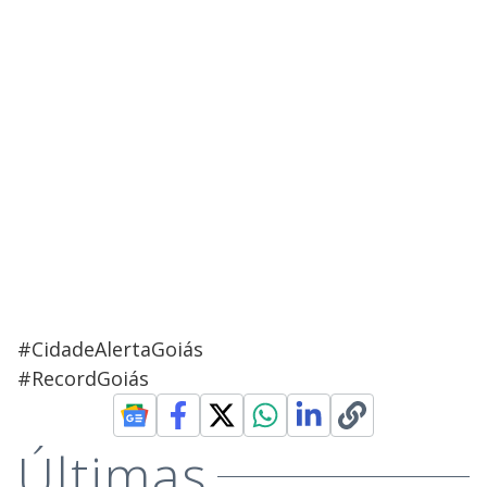
#CidadeAlertaGoiás
#RecordGoiás
Últimas