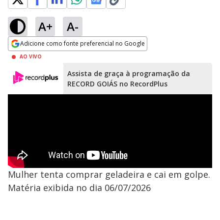
A+
A-
Adicione como fonte preferencial no Google
Opens in new window
AO VIVO
Assista de graça à programação da
RECORD GOIÁS no RecordPlus
Mulher tenta comprar geladeira e cai em golpe.
Matéria exibida no dia 06/07/2026