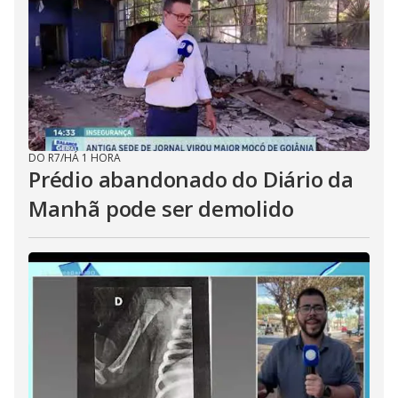
DO R7
/
HÁ 1 HORA
Prédio abandonado do Diário da
Manhã pode ser demolido