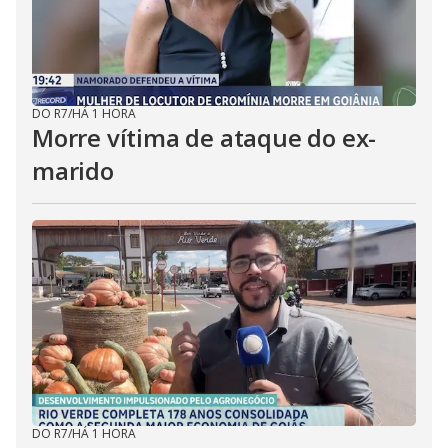
DO R7
/
HÁ 1 HORA
Morre vítima de ataque do ex-
marido
DO R7
/
HÁ 1 HORA