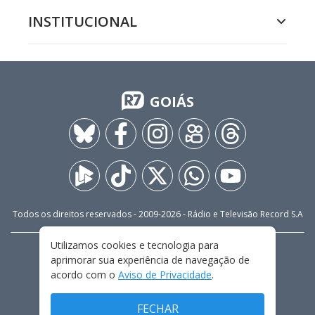
INSTITUCIONAL
GOIÁS
Todos os direitos reservados - 2009-
2026
- Rádio e Televisão Record S.A
Utilizamos cookies e tecnologia para
CARREIRA
FALE CONOSCO
PRIVACIDADE
aprimorar sua experiência de navegação de
TERMOS E CONDIÇÕES DE USO
acordo com o
Aviso de Privacidade
.
FECHAR