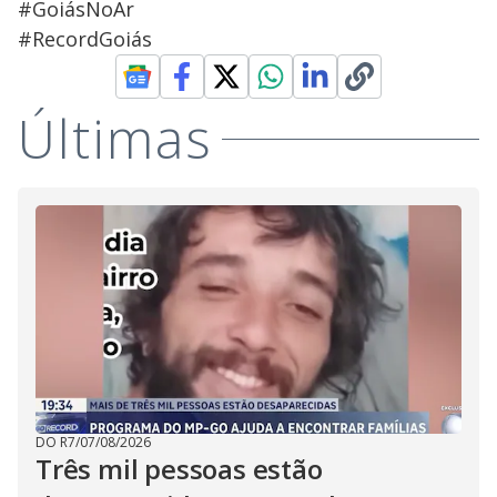
#GoiásNoAr
#RecordGoiás
Últimas
DO R7
/
07/08/2026
Três mil pessoas estão