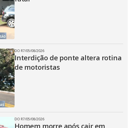
DO R7
/
05/08/2026
Interdição de ponte altera rotina
de motoristas
DO R7
/
05/08/2026
Homem morre após cair em