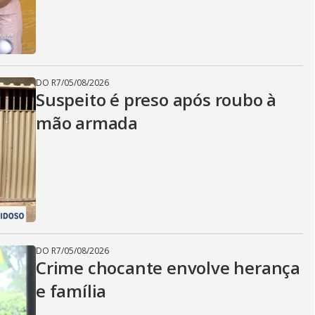
DO R7
/
05/08/2026
Suspeito é preso após roubo à
mão armada
DO R7
/
05/08/2026
Crime chocante envolve herança
e família