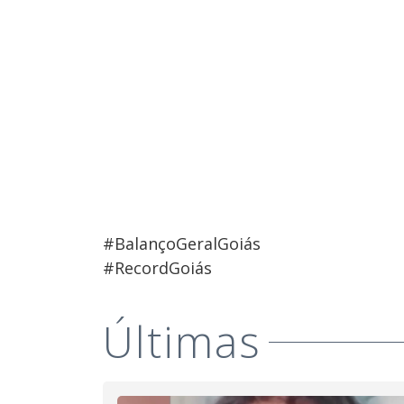
#BalançoGeralGoiás
#RecordGoiás
Últimas