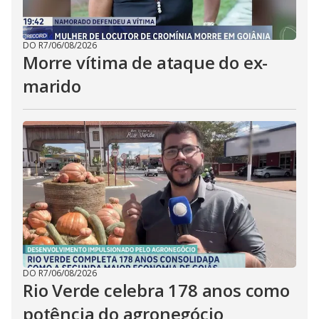
DO R7
/
06/08/2026
Morre vítima de ataque do ex-
marido
DO R7
/
06/08/2026
Rio Verde celebra 178 anos como
potência do agronegócio