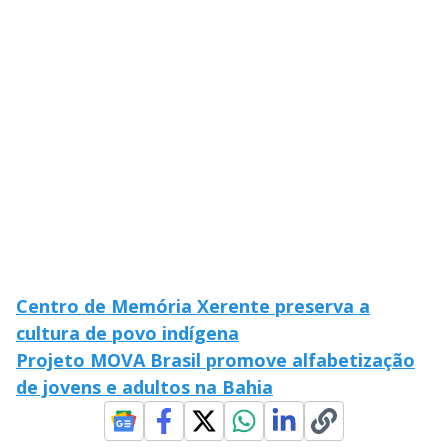
i
d
e
o
Centro de Memória Xerente preserva a
cultura de povo indígena
Projeto MOVA Brasil promove alfabetização
de jovens e adultos na Bahia