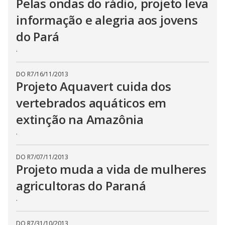
Pelas ondas do rádio, projeto leva
informação e alegria aos jovens
do Pará
.
DO R7
/
16/11/2013
Projeto Aquavert cuida dos
vertebrados aquáticos em
extinção na Amazônia
.
DO R7
/
07/11/2013
Projeto muda a vida de mulheres
agricultoras do Paraná
.
DO R7
/
31/10/2013