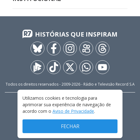
HISTÓRIAS QUE INSPIRAM
Todos os direitos reservados - 2009-
2026
- Rádio e Televisão Record S.A
Utilizamos cookies e tecnologia para
CARREIRA
FALE CONOSCO
PRIVACIDADE
aprimorar sua experiência de navegação de
TERMOS E CONDIÇÕES DE USO
acordo com o
Aviso de Privacidade
.
FECHAR