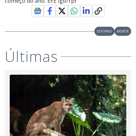
começo do ano. EFE igb/rpr
ESTUPRO
MORTE
Últimas