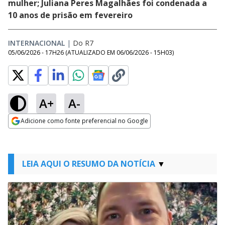
mulher; Juliana Peres Magalhães foi condenada a
10 anos de prisão em fevereiro
INTERNACIONAL
|
Do R7
05/06/2026 - 17H26
(ATUALIZADO EM
06/06/2026 - 15H03
)
A+
A-
Adicione como fonte preferencial no Google
Opens in new window
LEIA AQUI O RESUMO DA NOTÍCIA