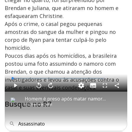
chegar no quarto, foi surpreendido por
Brendan e Juliana, que atiraram no homem e
esfaquearam Christine.
Após o crime, o casal pegou pequenas
amostras do sangue da mulher e pingou no
corpo de Ryan para tentar culpá-lo pelo
homicídio.
Poucos dias após os homicídios, a brasileira
postou uma foto assumindo o namoro com
Brendan, o que chamou a atenção dos
investigadores e levou às acusações contra o
L
o
a
casal e suas eventuais condenações.
S
d
u
C
P
V
A
P
F
e
b
o
l
o
v
u
d
t
m
a
l
a
l
:
Homem é preso após matar namorada a facadas e enviar foto do corpo para ex-esposa no RJ
i
p
y
t
n
l
2
Busque no R7
t
a
a
ç
s
.
por
Internacional
l
r
r
a
c
8
e
t
1
r
l
r
4
s
i
0
1
e
%
l
s
0
e
h
e
s
n
a
g
e
r
Assassinato
u
g
n
u
d
n
o
d