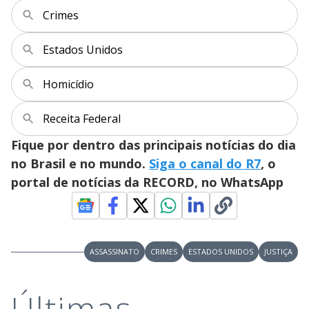
a
s
o
Crimes
s
y
Estados Unidos
M
V
u
d
Homicídio
o
i
Receita Federal
Fique por dentro das principais notícias do dia
d
no Brasil e no mundo.
Siga o canal do R7
, o
portal de notícias da RECORD, no WhatsApp
e
o
ASSASSINATO
CRIMES
ESTADOS UNIDOS
JUSTIÇA
Últimas