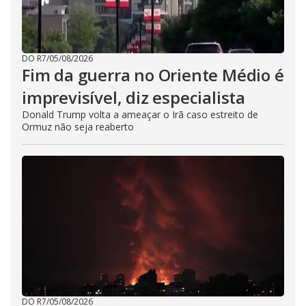
DO R7
/
05/08/2026
Fim da guerra no Oriente Médio é
imprevisível, diz especialista
Donald Trump volta a ameaçar o Irã caso estreito de
Ormuz não seja reaberto
DO R7
/
05/08/2026